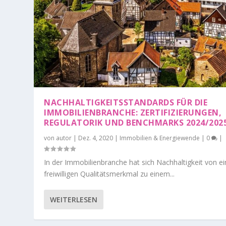
NACHHALTIGKEITSSTANDARDS FÜR DIE
IMMOBILIENBRANCHE: ZERTIFIZIERUNGEN,
REGULATORIK UND BENCHMARKS 2024/202
von
autor
|
Dez. 4, 2020
|
Immobilien & Energiewende
|
0
|
In der Immobilienbranche hat sich Nachhaltigkeit von e
freiwilligen Qualitätsmerkmal zu einem...
WEITERLESEN