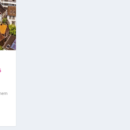
5
inem