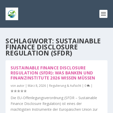
SCHLAGWORT:
SUSTAINABLE
FINANCE DISCLOSURE
REGULATION (SFDR)
SUSTAINABLE FINANCE DISCLOSURE
REGULATION (SFDR): WAS BANKEN UND
FINANZINSTITUTE 2026 WISSEN MÜSSEN
von
autor
|
März 8, 2026
|
Regulierung & Aufsicht
|
0
|
Die EU-Offenlegungsverordnung (SFDR – Sustainable
Finance Disclosure Regulation) ist eines der
mächtigsten Instrumente der Europäischen Union zur