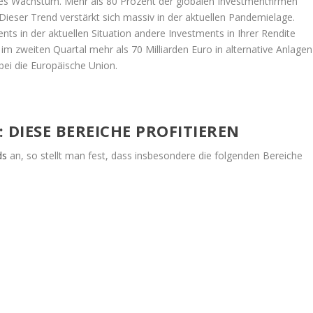
kes Wachstum. Mehr als 80 Prozent der globalen Investmentfirmen
 Dieser Trend verstärkt sich massiv in der aktuellen Pandemielage.
ents in der aktuellen Situation andere Investments in Ihrer Rendite
 im zweiten Quartal mehr als 70 Milliarden Euro in alternative Anlagen
abei die Europäische Union.
 DIESE BEREICHE PROFITIEREN
ds
an, so stellt man fest, dass insbesondere die folgenden Bereiche