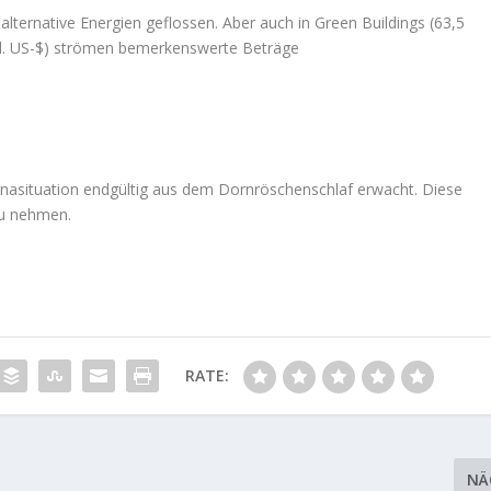
ternative Energien geflossen. Aber auch in Green Buildings (63,5
rd. US-$) strömen bemerkenswerte Beträge
ronasituation endgültig aus dem Dornröschenschlaf erwacht. Diese
 zu nehmen.
RATE:
NÄ